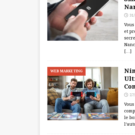
Na
31
Vous 
et pr
secr
Nanc
[…]
Nin
WEB MARKETING
Ult
Con
27
Vous 
compl
le bo
l’au