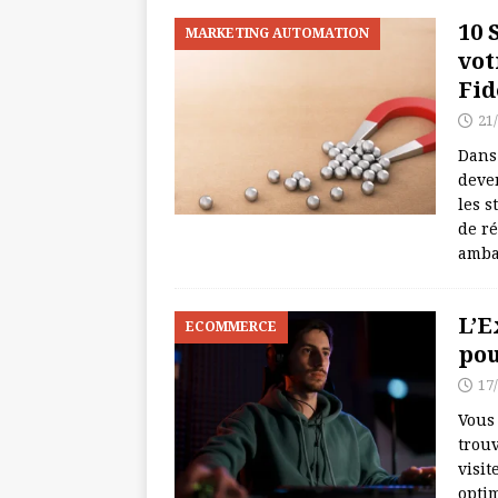
10 
MARKETING AUTOMATION
vot
Fid
21
Dans 
deve
les s
de ré
amba
L’E
ECOMMERCE
pou
17
Vous 
trouv
visi
optim