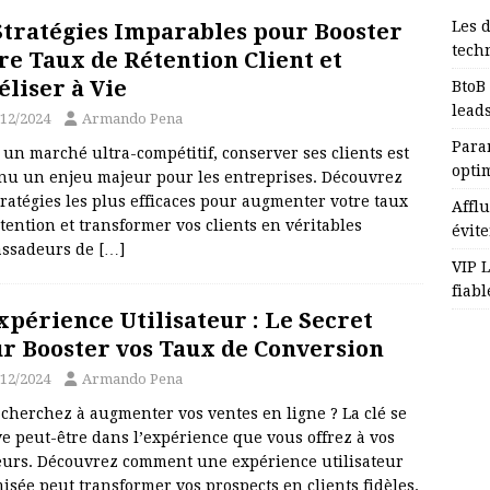
Les 
Stratégies Imparables pour Booster
tech
re Taux de Rétention Client et
éliser à Vie
BtoB 
lead
/12/2024
Armando Pena
Para
un marché ultra-compétitif, conserver ses clients est
opti
nu un enjeu majeur pour les entreprises. Découvrez
tratégies les plus efficaces pour augmenter votre taux
Afflu
tention et transformer vos clients en véritables
évite
ssadeurs de
[…]
VIP L
fiabl
xpérience Utilisateur : Le Secret
r Booster vos Taux de Conversion
/12/2024
Armando Pena
cherchez à augmenter vos ventes en ligne ? La clé se
e peut-être dans l’expérience que vous offrez à vos
teurs. Découvrez comment une expérience utilisateur
isée peut transformer vos prospects en clients fidèles.