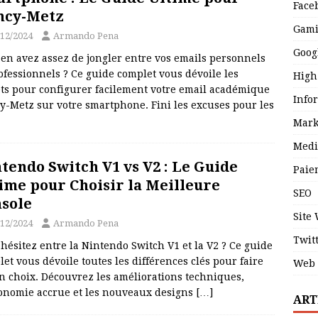
Face
ncy-Metz
Gam
/12/2024
Armando Pena
Goog
en avez assez de jongler entre vos emails personnels
ofessionnels ? Ce guide complet vous dévoile les
High
ets pour configurer facilement votre email académique
Info
y-Metz sur votre smartphone. Fini les excuses pour les
Mark
Medi
tendo Switch V1 vs V2 : Le Guide
Paie
ime pour Choisir la Meilleure
SEO
sole
Site
/12/2024
Armando Pena
Twit
hésitez entre la Nintendo Switch V1 et la V2 ? Ce guide
et vous dévoile toutes les différences clés pour faire
Web 
n choix. Découvrez les améliorations techniques,
tonomie accrue et les nouveaux designs
[…]
ART