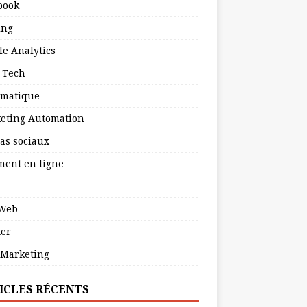
book
ing
le Analytics
 Tech
rmatique
eting Automation
as sociaux
ment en ligne
 Web
ter
Marketing
ICLES RÉCENTS