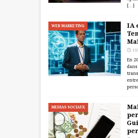
[…]
IA 
WEB MARKETING
Ten
Maî
13
En 20
dans 
trans
entr
perso
Maî
MEDIAS SOCIAUX
per
Gui
per