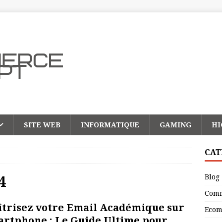
SITE WEB
INFORMATIQUE
GAMING
HI
CAT
Blog
4
Comm
trisez votre Email Académique sur
Ecom
rtphone : Le Guide Ultime pour