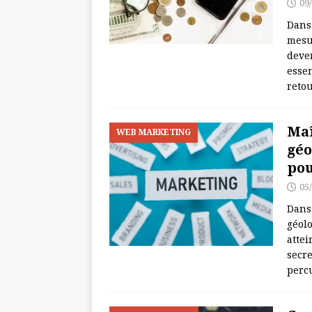
09
Dans
mesur
deve
esse
reto
Maî
WEB MARKETING
géo
pou
05
Dans 
géol
attei
secr
perc